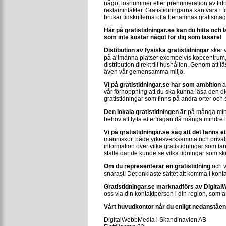
något lösnummer eller prenumeration av tidn
reklamintäkter. Gratistidningarna kan vara i 
brukar tidskrifterna ofta benämnas gratismag
Här på gratistidningar.se kan du hitta och 
som inte kostar något för dig som läsare!
Distibution av fysiska gratistidningar
sker v
på allmänna platser exempelvis köpcentrum,
distribution direkt till hushållen. Genom att 
även vår gemensamma miljö.
Vi på gratistidningar.se har som ambition
a
vår förhoppning att du ska kunna läsa den d
gratistidningar som finns på andra orter och 
Den lokala gratistidningen är
på många mindr
behov att fylla efterfrågan då många mindre l
Vi på gratistidningar.se såg att det fanns e
människor, både yrkesverksamma och privatpers
information över vilka gratistidningar som fa
ställe där de kunde se vilka tidningar som sk
Om du representerar en gratistidning
och v
snarast! Det enklaste sättet att komma i konta
Gratistidningar.se marknadförs av Digital
oss via din kontaktperson i din region, som a
Vårt huvudkontor når du enligt nedanståe
DigitalWebbMedia i Skandinavien AB