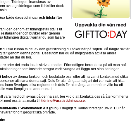
ingen. Tidningen finansieras av
form av dagstidningar som tidskrifter dock
asin.
läsa både dagstidningar och tidskrifter
anligen genom att tidningsställ ställs ut
 restauranger och butiker eller genom
läsa tidningen digitalt värnar du som läsare
tt du ska kunna ta del av den gratistidning du söker här på sajten. På längre sikt är
igitalt genom denna portal. Dessutom har du då möjligheten att läsa andra
städer än där du bor.
e orter det enda lokalt skrivna mediet. Förmodligen beror detta på att man haft
okaltidningar som kostade pengar varit tvungna att lägga ner sina tidningar.
tt behov
av denna funktion och beslutade oss, efter att ha varit i kontakt med olika
oner att starta denna sajt. Dels för att många ansåg att det var svårt att hitta
nns inom Sveriges olika regioner och dels för att många annonsörer ville ha ett
ulle vara lämpliga att annonsera i.
ill vara med och synas på denna sajt, ber vi dig att kontakta oss så återkommer vi
kt med oss är att maila till
tidning@gratistidningar.se
.
WebbMedia i Skandinavien AB (publ).
I dagligt tal kallas företaget DWM. Du når
nsvarar för ditt geografiska område.
nde: