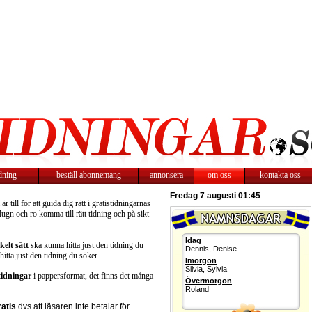
idning
beställ abonnemang
annonsera
om oss
kontakta oss
Fredag 7 augusti 01:45
r till för att guida dig rätt i gratistidningarnas
 lugn och ro komma till rätt tidning och på sikt
Idag
kelt sätt
ska kunna hitta just den tidning du
Dennis, Denise
 hitta just den tidning du söker.
Imorgon
Silvia, Sylvia
tidningar
i pappersformat, det finns det många
Övermorgon
Roland
ratis
dvs att läsaren inte betalar för